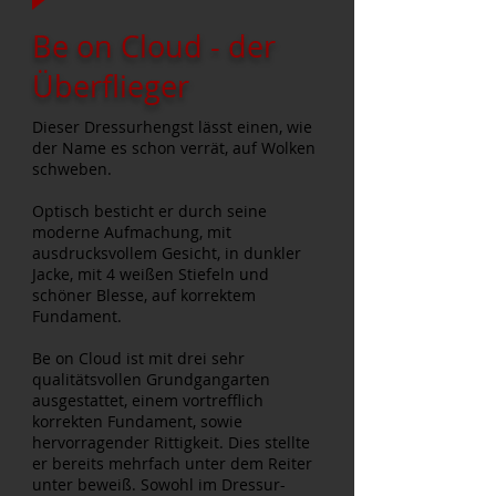
Be on Cloud - der
Überflieger
Dieser Dressurhengst lässt einen, wie
der Name es schon verrät, auf Wolken
schweben.
Optisch besticht er durch seine
moderne
Aufmachung
, mit
ausdrucksvollem Gesicht, in dunkler
Jacke, mit 4 weißen Stiefeln und
schöner Blesse, auf korrektem
Fundament.
Be on Cloud ist mit drei sehr
qualitätsvollen Grundgangarten
ausgestattet, einem vortrefflich
korrekten Fundament, sowie
hervorragender Rittigkeit. Dies stellte
er bereits mehrfach unter dem Reiter
unter beweiß. Sowohl im Dressur-