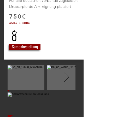
Für alle deutschen Verbände zugelassen
Dressurpferde A + Eignung platziert
750€
450€ + 300€
Samenbestellung