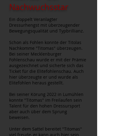
Nachwuchsstar
Ein doppelt Veranlagter
Dressurhengst mit überzeugender
Bewegungsqualität und Typbrillianz.
Schon als Fohlen konnte der Titolas
Nachkomme "Titomas" überzeugen.
Bei seiner Mecklenburger
Fohlenschau wurde er mit der Prämie
ausgezeichnet und sicherte sich das
Ticket für die Elitefohlenschau. Auch
hier überzeugte er und wurde als
Elitefohlen heraus gestellt.
Bei seiner Körung 2022 in Lumühlen
konnte "Titomas" im Freilaufen sein
Talent für den hohen Dressursport
aber auch über dem Sprung
beweisen.
Unter dem Sattel bereitet "Titomas"
viel freude, er kann auch hier sein