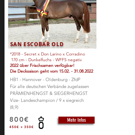
SAN ESCOBAR OLD
*2018
- Secret x Don Larino x Corradino
170 cm - Dunkelfuchs - WFFS negativ
2022 über Frischsamen verfügbar!
Die Decksaison geht vom
15.02. - 31.08.2022
HB1 - Hannover - Oldenburg - ZfdP
Für alle deutschen Verbände zugelassen
PRÄMIENHENGST & SIEGERHENGST
Vize- Landeschampion / 9 x siegreich
(8,9)
800€
Mehr Infos
450€ + 350€