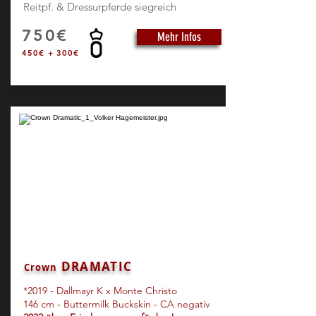
Reitpf. & Dressurpferde siegreich
750€
Mehr Infos
450€ + 300€
DRAMATIC
Crown
*2019
- Dallmayr K x Monte Christo
146 cm - Buttermilk Buckskin - CA negativ