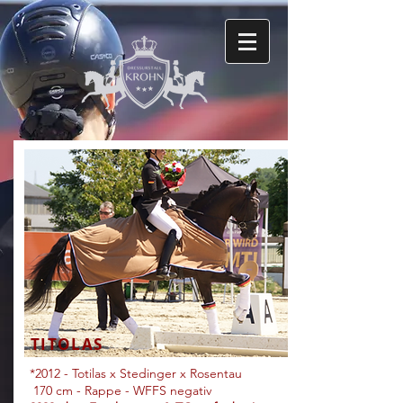
TITOLAS
*2012
- Totilas x Stedinger x Rosentau
170 cm - Rappe - WFFS negativ