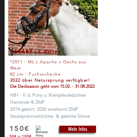
ASKARY
v.d. Marren
*2011
- ML´s Apache x Dachs aus
Waat
82 cm - Fuchsschecke
2022 über Natursprung verfügbar!
Die Decksaison geht vom
15.02.
-
31.08.2022
HB1 - V. d. Pony u. Kleinpferdezüchter
Hannover
& ZfdP
2014 gekört, 2020 anerkannt ZfdP
Staatsprämientöchter & gekörte Söhne
150€
Mehr Infos
50€ + 100€